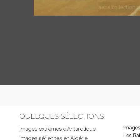
QUELQUES SÉLECTIONS
Images
Images extrêmes d'
Antarctique
Les B
Images aériennes en Algérie