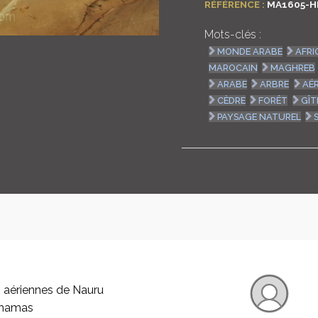
RÉFÉRENCE :
MA1605-H
Mots-clés :
MONDE ARABE
AFRI
MAROCAIN
MAGHREB
ARABE
ARBRE
AÉR
CÈDRE
FORÊT
GÎT
PAYSAGE NATUREL
 aériennes de Nauru
ahamas