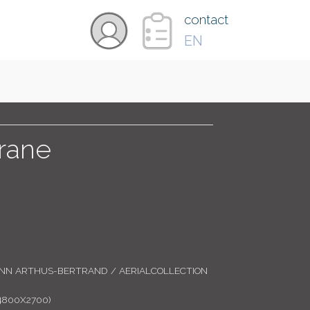
×
contact
EN
VIDÉOS
PAYS
frane
CARTE
COLLECTIONS
ANN ARTHUS-BERTRAND / AERIALCOLLECTION
4800X2700)