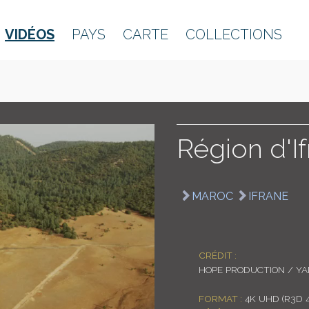
VIDÉOS
PAYS
CARTE
COLLECTIONS
Région d'I
MAROC
IFRANE
CRÉDIT :
HOPE PRODUCTION / Y
FORMAT :
4K UHD (R3D 