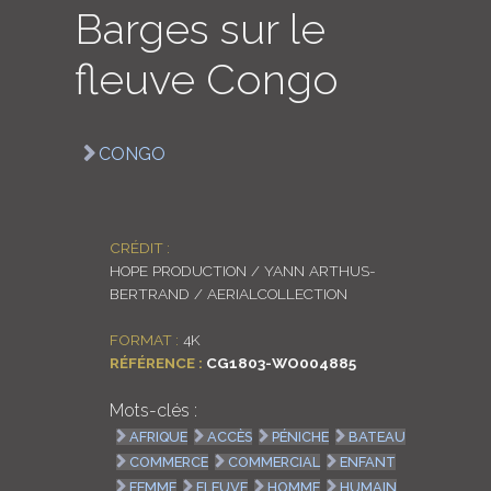
Barges sur le
LOGIN
fleuve Congo
ENGLISH
CONGO
CRÉDIT :
HOPE PRODUCTION / YANN ARTHUS-
BERTRAND / AERIALCOLLECTION
FORMAT :
4K
RÉFÉRENCE :
CG1803-WO004885
Mots-clés :
AFRIQUE
ACCÈS
PÉNICHE
BATEAU
COMMERCE
COMMERCIAL
ENFANT
FEMME
FLEUVE
HOMME
HUMAIN