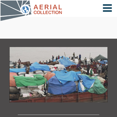
×
VIDÉOS
PAYS
CARTE
COLLECTIONS