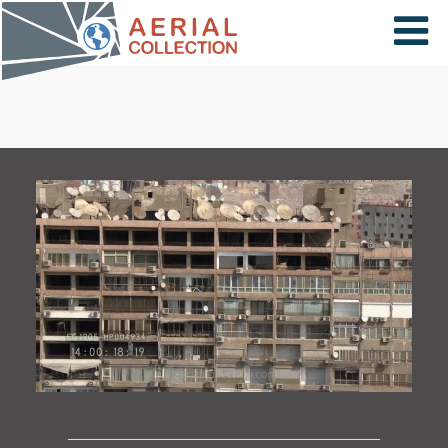
×
VIDÉOS
PAYS
CARTE
COLLECTIONS