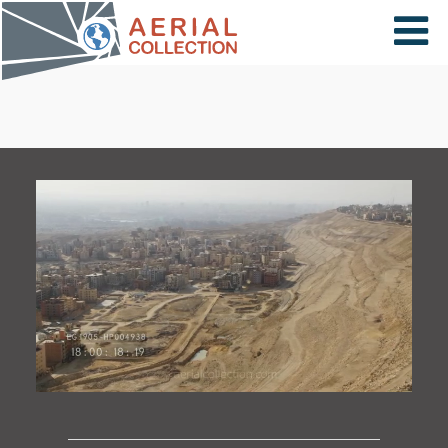
×
VIDÉOS
PAYS
CARTE
COLLECTIONS