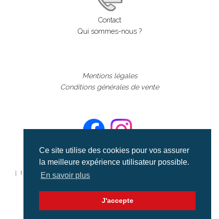
Contact
Qui sommes-nous ?
Mentions légales
Conditions générales de vente
Ce site utilise des cookies pour vos assurer
la meilleure expérience utilisateur possible.
©aerialcollection marque déposée 2024
| tous droits réservés | aerialcollection.fr banque d'images
En savoir plus
aériennes et documentaires video et cinéma |
J'accepte