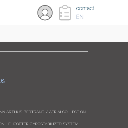
×
contact
EN
VIDÉOS
PAYS
CARTE
US
COLLECTIONS
ANN ARTHUS-BERTRAND / AERIALCOLLECTION
N HELICOPTER GYROSTABILIZED SYSTEM