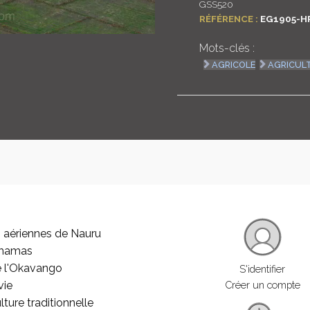
GSS520
RÉFÉRENCE :
EG1905-H
Mots-clés :
AGRICOLE
AGRICUL
 aériennes de Nauru
ahamas
e l'Okavango
S'identifier
vie
Créer un compte
lture traditionnelle