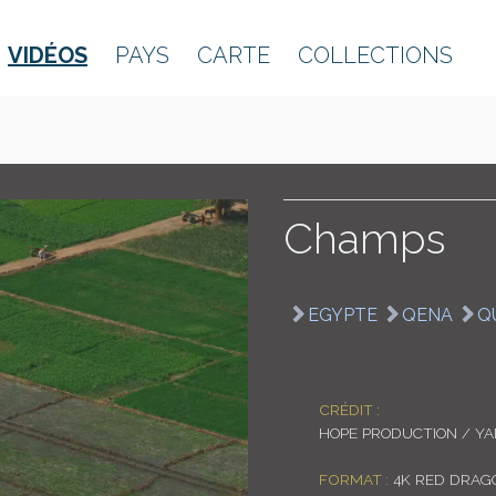
VIDÉOS
PAYS
CARTE
COLLECTIONS
Champs
EGYPTE
QENA
Q
CRÉDIT :
HOPE PRODUCTION / Y
FORMAT :
4K RED DRAGO