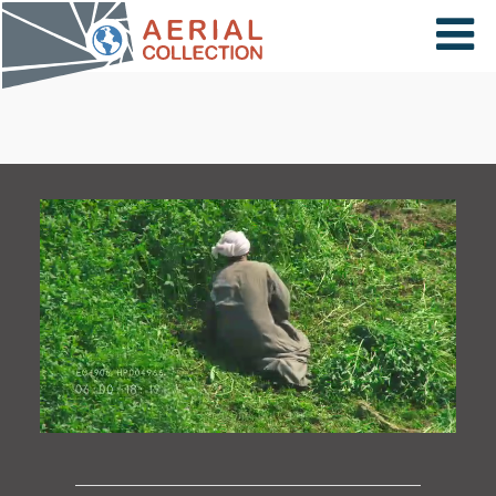
×
VIDÉOS
PAYS
CARTE
COLLECTIONS