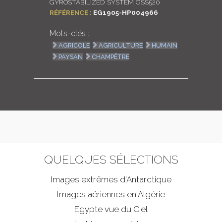
GYROSTABILIZED SYSTEM GSS520
RÉFÉRENCE :
EG1905-HP004966
Mots-clés :
AGRICOLE
AGRICULTURE
HUMAIN
PAYSAN
CHAMPÊTRE
QUELQUES SÉLECTIONS
Images extrêmes d'
Antarctique
Images aériennes en Algérie
Egypte vue du Ciel