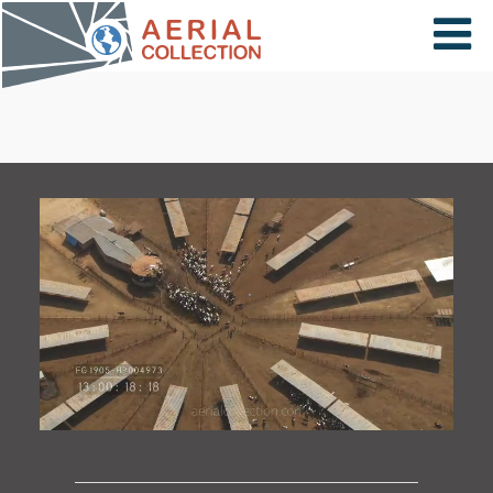
×
VIDÉOS
PAYS
CARTE
COLLECTIONS