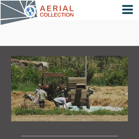
×
VIDÉOS
PAYS
CARTE
COLLECTIONS