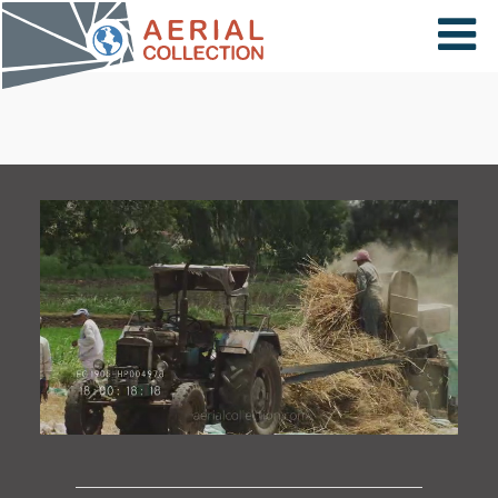
×
VIDÉOS
PAYS
CARTE
COLLECTIONS