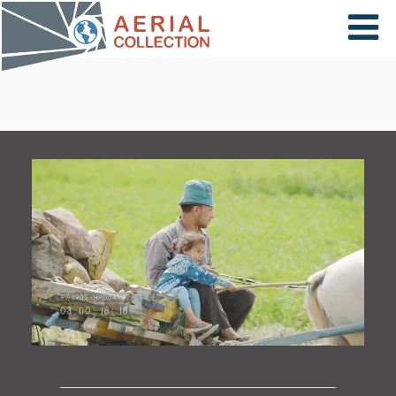
×
VIDÉOS
PAYS
CARTE
COLLECTIONS