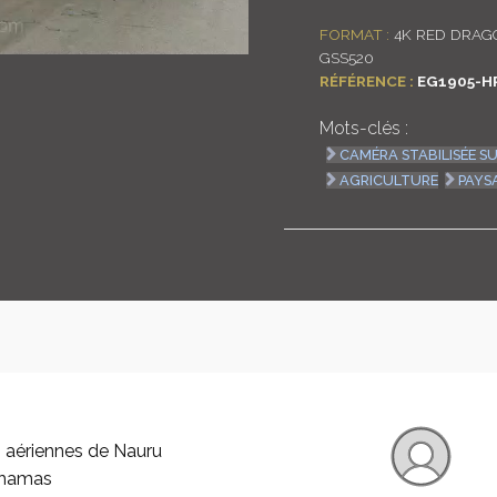
FORMAT :
4K RED DRAGO
GSS520
RÉFÉRENCE :
EG1905-H
Mots-clés :
CAMÉRA STABILISÉE S
AGRICULTURE
PAYS
 aériennes de Nauru
ahamas