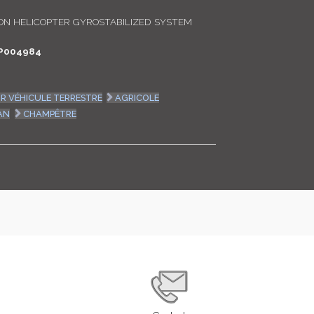
LOGIN
N HELICOPTER GYROSTABILIZED SYSTEM
P004984
ENGLISH
UR VÉHICULE TERRESTRE
AGRICOLE
AN
CHAMPÊTRE