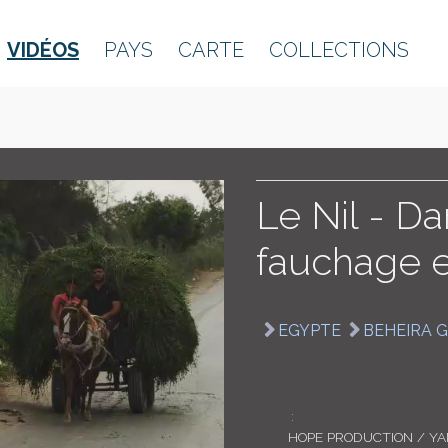
VIDÉOS
PAYS
CARTE
COLLECTIONS
Le Nil - Da
fauchage 
EGYPTE
BEHEIRA 
:
HOPE PRODUCTION / Y