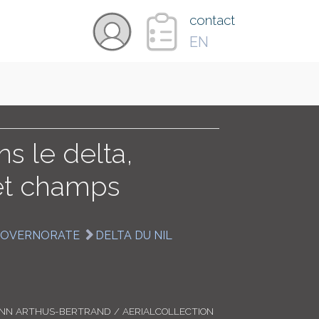
×
contact
EN
VIDÉOS
PAYS
ns le delta,
et champs
CARTE
GOVERNORATE
DELTA DU NIL
COLLECTIONS
ANN ARTHUS-BERTRAND / AERIALCOLLECTION