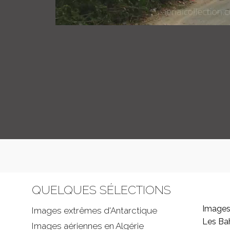
QUELQUES SÉLECTIONS
Images
Images extrêmes d'
Antarctique
Les B
Images aériennes en Algérie