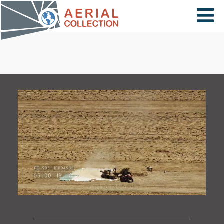
×
VIDÉOS
PAYS
CARTE
COLLECTIONS