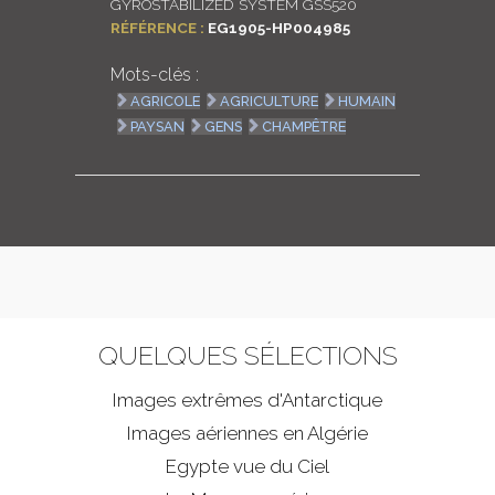
GYROSTABILIZED SYSTEM GSS520
RÉFÉRENCE :
EG1905-HP004985
Mots-clés :
AGRICOLE
AGRICULTURE
HUMAIN
PAYSAN
GENS
CHAMPÊTRE
QUELQUES SÉLECTIONS
Images extrêmes d'
Antarctique
Images aériennes en Algérie
Egypte vue du Ciel