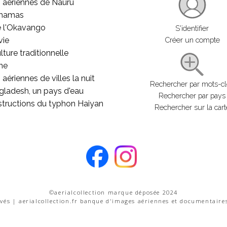
 aériennes de Nauru
ahamas
e l'Okavango
S'identifier
vie
Créer un compte
lture traditionnelle
he
aériennes de villes la nuit
Rechercher par mots-c
gladesh, un pays d'eau
Rechercher par pays
structions du typhon Haiyan
Rechercher sur la cart
©aerialcollection marque déposée 2024
rvés | aerialcollection.fr banque d'images aériennes et documentaire