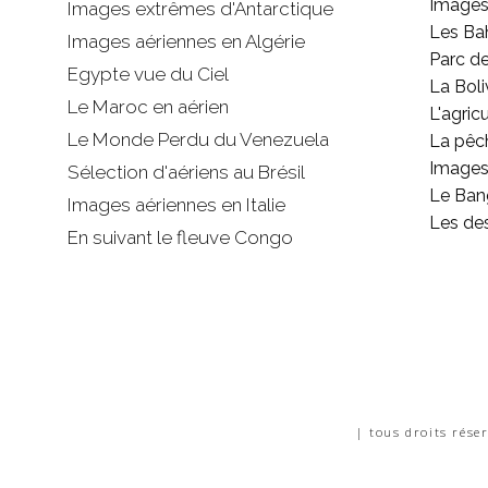
Images
Images extrêmes d'
Antarctique
Les B
Images aériennes en Algérie
Parc d
Egypte vue du Ciel
La Boli
Le Maroc en aérien
L'agricu
Le Monde Perdu du Venezuela
La pêc
Images 
Sélection d'aériens au Brésil
Le Ban
Images aériennes en Italie
Les de
En suivant le fleuve Congo
| tous droits rése