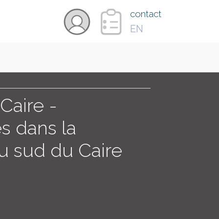
×
contact
EN
VIDÉOS
PAYS
Caire -
s dans la
CARTE
au sud du Caire
COLLECTIONS