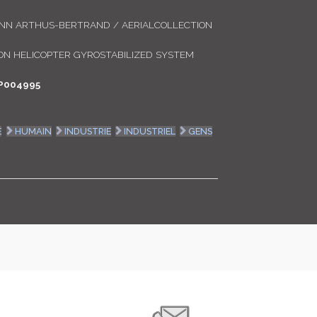
LOGIN
ANN ARTHUS-BERTRAND / AERIALCOLLECTION
ENGLISH
N HELICOPTER GYROSTABILIZED SYSTEM
P004995
E
HUMAIN
INDUSTRIE
INDUSTRIEL
GENS