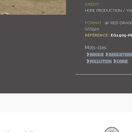
CRÉDIT :
HOPE PRODUCTION / Y
FORMAT :
4K RED DRAGO
GSS520
RÉFÉRENCE :
EG1905-H
Mots-clés :
BRIQUE
BRIQUETERI
POLLUTION
USINE