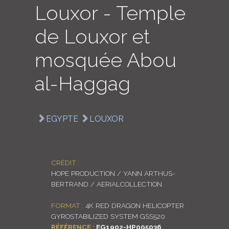
Louxor - Temple
LOGIN
de Louxor et
ENGLISH
mosquée Abou
al-Haggag
EGYPTE
LOUXOR
CRÉDIT :
HOPE PRODUCTION / YANN ARTHUS-
BERTRAND / AERIALCOLLECTION
FORMAT :
4K RED DRAGON HELICOPTER
GYROSTABILIZED SYSTEM GSS520
RÉFÉRENCE :
EG1902-HP005036