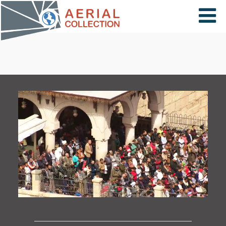
×
VIDÉOS
PAYS
CARTE
COLLECTIONS