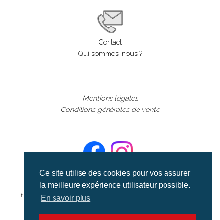
Contact
Qui sommes-nous ?
Mentions légales
Conditions générales de vente
Ce site utilise des cookies pour vos assurer
la meilleure expérience utilisateur possible.
©aerialcollection marque déposée 2024
| tous droits réservés | aerialcollection.fr banque d'images
En savoir plus
aériennes et documentaires video et cinéma |