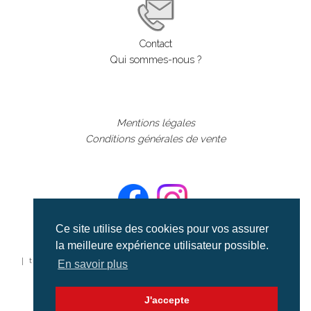
Contact
Qui sommes-nous ?
Mentions légales
Conditions générales de vente
Ce site utilise des cookies pour vos assurer
la meilleure expérience utilisateur possible.
©aerialcollection marque déposée 2024
| tous droits réservés | aerialcollection.fr banque d'images
En savoir plus
aériennes et documentaires video et cinéma |
J'accepte