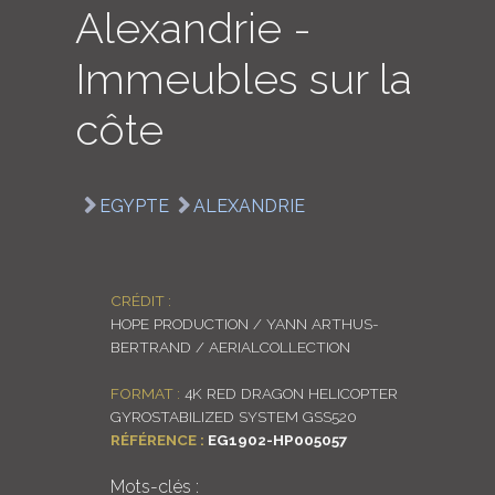
Alexandrie -
LOGIN
Immeubles sur la
ENGLISH
côte
EGYPTE
ALEXANDRIE
CRÉDIT :
HOPE PRODUCTION / YANN ARTHUS-
BERTRAND / AERIALCOLLECTION
FORMAT :
4K RED DRAGON HELICOPTER
GYROSTABILIZED SYSTEM GSS520
RÉFÉRENCE :
EG1902-HP005057
Mots-clés :