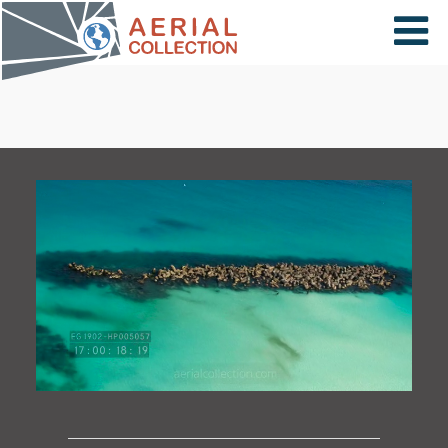
×
VIDÉOS
PAYS
CARTE
COLLECTIONS