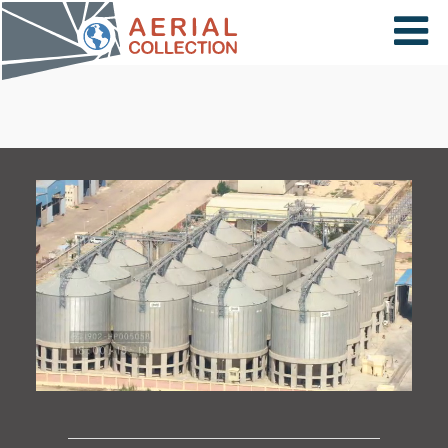
×
VIDÉOS
PAYS
CARTE
COLLECTIONS