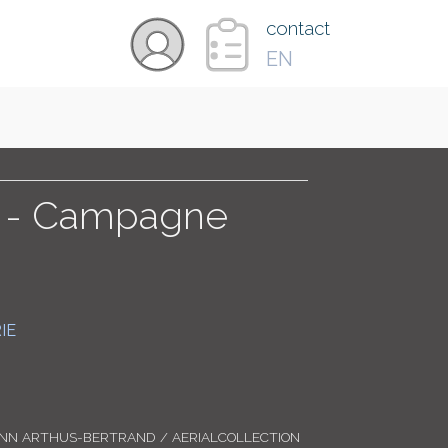
×
contact
EN
VIDÉOS
PAYS
e - Campagne
CARTE
IE
COLLECTIONS
ANN ARTHUS-BERTRAND / AERIALCOLLECTION