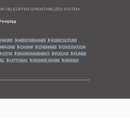
LOGIN
N HELICOPTER GYROSTABILIZED SYSTEM
P005059
ENGLISH
U NORD
MÉDITERRANÉE
AGRICULTURE
MPAGNE
CHAMP
CHEMINÉE
CIVILISATION
CÔTE
ENVIRONNEMENT
FLEUVE
FUMÉE
IEL
LITTORAL
MONDE ARABE
MONDE