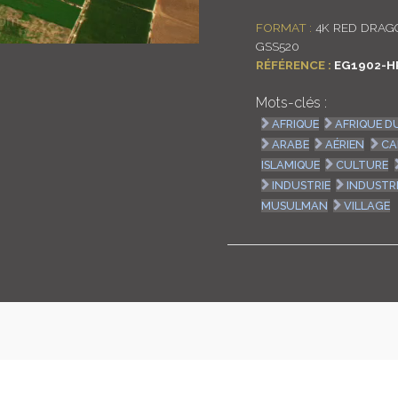
FORMAT :
4K RED DRAGO
GSS520
RÉFÉRENCE :
EG1902-H
Mots-clés :
AFRIQUE
AFRIQUE D
ARABE
AÉRIEN
CA
ISLAMIQUE
CULTURE
INDUSTRIE
INDUSTR
MUSULMAN
VILLAGE