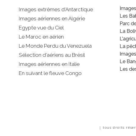
Images
Images extrêmes d'
Antarctique
Les B
Images aériennes en Algérie
Parc d
Egypte vue du Ciel
La Boli
Le Maroc en aérien
L'agricu
Le Monde Perdu du Venezuela
La pêc
Images 
Sélection d'aériens au Brésil
Le Ban
Images aériennes en Italie
Les de
En suivant le fleuve Congo
| tous droits rése