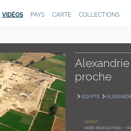
VIDÉOS
PAYS
CARTE
COLLECTIONS
Alexandri
proche
EGYPTE
ALEXANDR
CRÉDIT :
HOPE PRODUCTION / Y