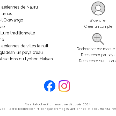
 aériennes de Nauru
ahamas
e l'Okavango
S'identifier
vie
Créer un compte
lture traditionnelle
he
aériennes de villes la nuit
Rechercher par mots-c
gladesh, un pays d'eau
Rechercher par pays
structions du typhon Haiyan
Rechercher sur la cart
©aerialcollection marque déposée 2024
rvés | aerialcollection.fr banque d'images aériennes et documentaire