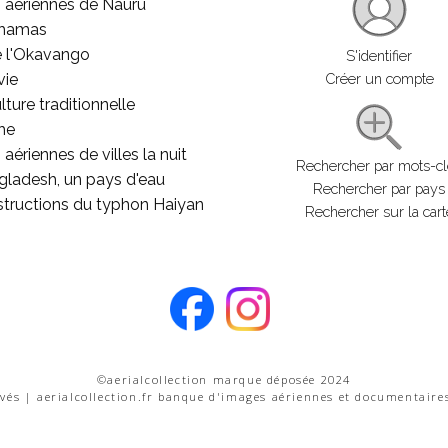
 aériennes de Nauru
ahamas
e l'Okavango
S'identifier
vie
Créer un compte
lture traditionnelle
he
aériennes de villes la nuit
Rechercher par mots-c
gladesh, un pays d'eau
Rechercher par pays
structions du typhon Haiyan
Rechercher sur la cart
©aerialcollection marque déposée 2024
rvés | aerialcollection.fr banque d'images aériennes et documentaire