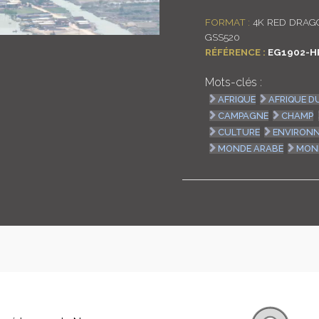
FORMAT :
4K RED DRAGO
GSS520
RÉFÉRENCE :
EG1902-H
Mots-clés :
AFRIQUE
AFRIQUE D
CAMPAGNE
CHAMP
CULTURE
ENVIRON
MONDE ARABE
MON