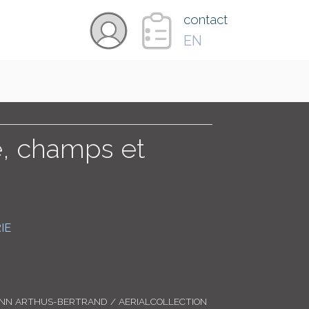
×
contact
EN
VIDÉOS
PAYS
 champs et
CARTE
IE
COLLECTIONS
ANN ARTHUS-BERTRAND / AERIALCOLLECTION