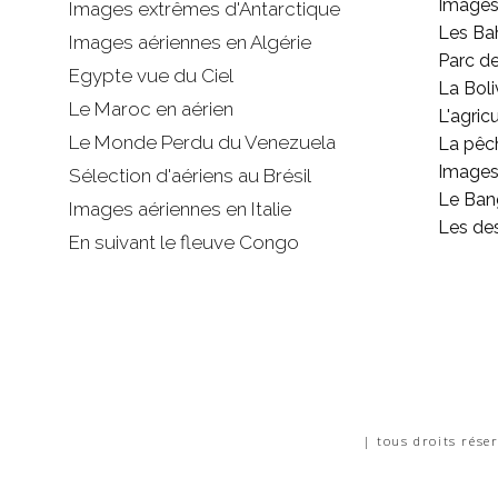
Images
Images extrêmes d'
Antarctique
Les B
Images aériennes en Algérie
Parc d
Egypte vue du Ciel
La Boli
Le Maroc en aérien
L'agricu
Le Monde Perdu du Venezuela
La pêc
Images 
Sélection d'aériens au Brésil
Le Ban
Images aériennes en Italie
Les de
En suivant le fleuve Congo
| tous droits rése