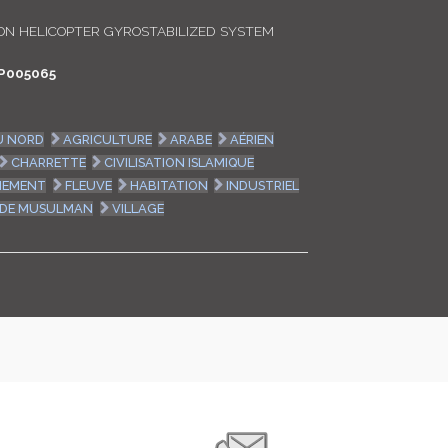
LOGIN
N HELICOPTER GYROSTABILIZED SYSTEM
P005065
ENGLISH
U NORD
AGRICULTURE
ARABE
AÉRIEN
CHARRETTE
CIVILISATION ISLAMIQUE
NEMENT
FLEUVE
HABITATION
INDUSTRIEL
DE MUSULMAN
VILLAGE