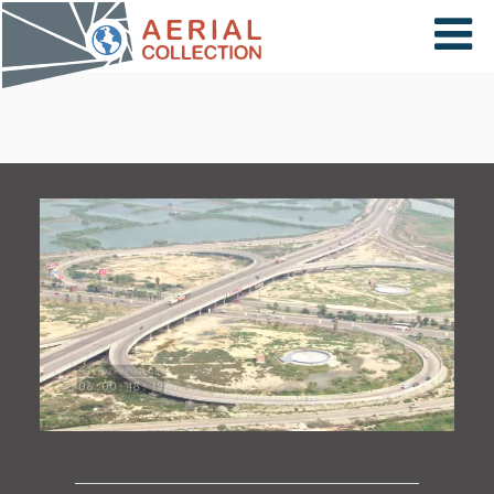
×
VIDÉOS
PAYS
CARTE
COLLECTIONS