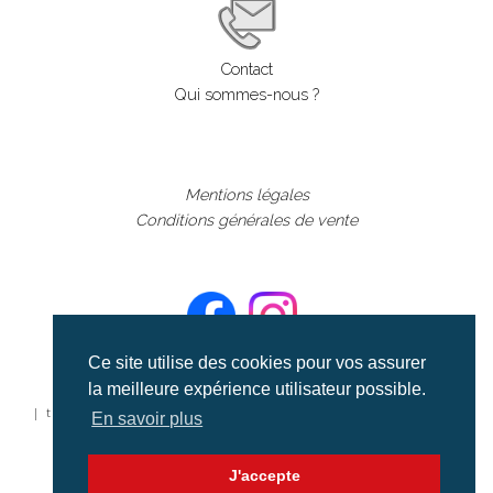
Contact
Qui sommes-nous ?
Mentions légales
Conditions générales de vente
Ce site utilise des cookies pour vos assurer
la meilleure expérience utilisateur possible.
©aerialcollection marque déposée 2024
| tous droits réservés | aerialcollection.fr banque d'images
En savoir plus
aériennes et documentaires video et cinéma |
J'accepte