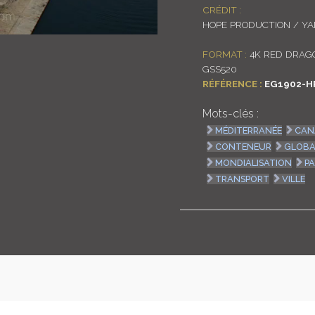
CRÉDIT :
HOPE PRODUCTION / Y
FORMAT :
4K RED DRAGO
GSS520
RÉFÉRENCE :
EG1902-H
Mots-clés :
MÉDITERRANÉE
CAN
CONTENEUR
GLOBA
MONDIALISATION
P
TRANSPORT
VILLE