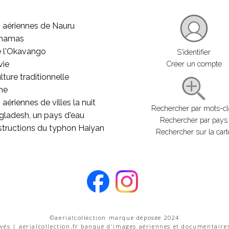
 aériennes de Nauru
ahamas
e l'Okavango
S'identifier
vie
Créer un compte
lture traditionnelle
he
aériennes de villes la nuit
Rechercher par mots-c
gladesh, un pays d'eau
Rechercher par pays
structions du typhon Haiyan
Rechercher sur la cart
©aerialcollection marque déposée 2024
rvés | aerialcollection.fr banque d'images aériennes et documentaire