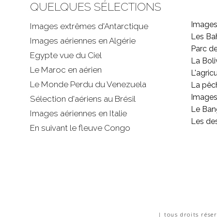
QUELQUES SÉLECTIONS
Images
Images extrêmes d'
Antarctique
Les B
Images aériennes en Algérie
Parc d
Egypte vue du Ciel
La Boli
Le Maroc en aérien
L'agricu
Le Monde Perdu du Venezuela
La pêc
Images 
Sélection d'aériens au Brésil
Le Ban
Images aériennes en Italie
Les de
En suivant le fleuve Congo
| tous droits rése