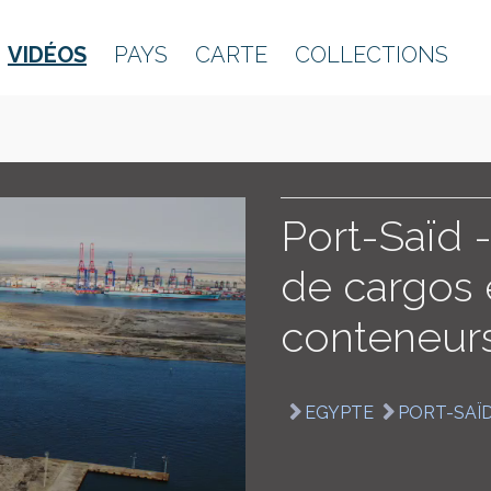
VIDÉOS
PAYS
CARTE
COLLECTIONS
Port-Saïd -
de cargos 
conteneur
EGYPTE
PORT-SAÏ