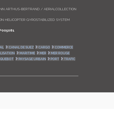
LOGIN
ANN ARTHUS-BERTRAND / AERIALCOLLECTION
ENGLISH
N HELICOPTER GYROSTABILIZED SYSTEM
P005081
AL
CANAL DE SUEZ
CARGO
COMMERCE
LISATION
MARITIME
MER
MER ROUGE
AQUEBOT
PAYSAGE URBAIN
PORT
TRAFIC