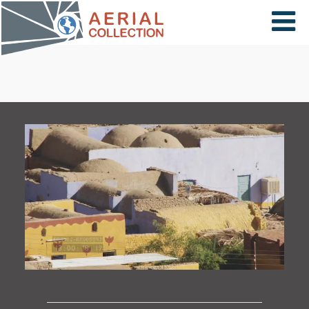
×
VIDÉOS
PAYS
CARTE
COLLECTIONS