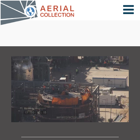
×
VIDÉOS
PAYS
CARTE
COLLECTIONS