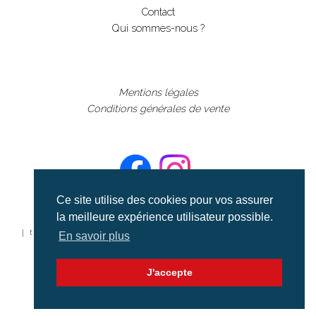
Contact
Qui sommes-nous ?
Mentions légales
Conditions générales de vente
Ce site utilise des cookies pour vos assurer
la meilleure expérience utilisateur possible.
©aerialcollection marque déposée 2024
| tous droits réservés | aerialcollection.fr banque d'images
En savoir plus
aériennes et documentaires video et cinéma |
J'accepte