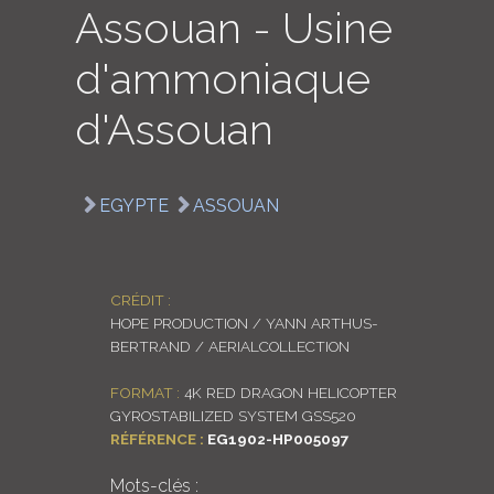
Assouan - Usine
LOGIN
d'ammoniaque
ENGLISH
d'Assouan
EGYPTE
ASSOUAN
CRÉDIT :
HOPE PRODUCTION / YANN ARTHUS-
BERTRAND / AERIALCOLLECTION
FORMAT :
4K RED DRAGON HELICOPTER
GYROSTABILIZED SYSTEM GSS520
RÉFÉRENCE :
EG1902-HP005097
Mots-clés :