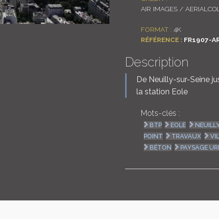
AIR IMAGES / AERIALCO
FORMAT :
4K
RÉFÉRENCE :
FR1907-A
Description
De Neuilly-sur-Seine ju
la station Eole
Mots-clés :
BTP
EOLE
NEUILL
POINT
TRAVAUX
VI
BÉTON
PAYSAGE UR