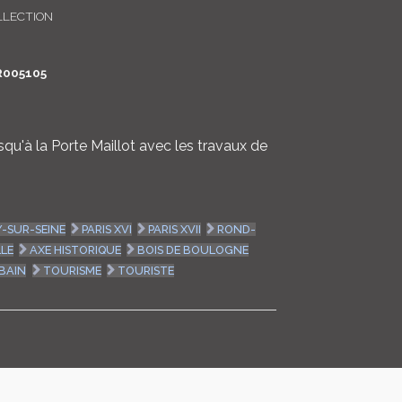
LLECTION
LOGIN
ENGLISH
R005105
squ'à la Porte Maillot avec les travaux de
Y-SUR-SEINE
PARIS XVI
PARIS XVII
ROND-
LLE
AXE HISTORIQUE
BOIS DE BOULOGNE
BAIN
TOURISME
TOURISTE