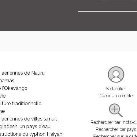
 aériennes de Nauru
ahamas
e l'Okavango
S'identifier
vie
Créer un compte
lture traditionnelle
he
aériennes de villes la nuit
Rechercher par mots-c
gladesh, un pays d'eau
Rechercher par pays
structions du typhon Haiyan
Rechercher sur la cart