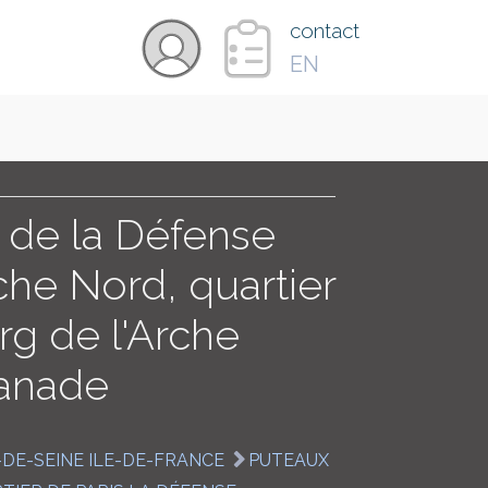
×
contact
EN
VIDÉOS
PAYS
r de la Défense
che Nord, quartier
CARTE
g de l'Arche
lanade
COLLECTIONS
-DE-SEINE ILE-DE-FRANCE
PUTEAUX