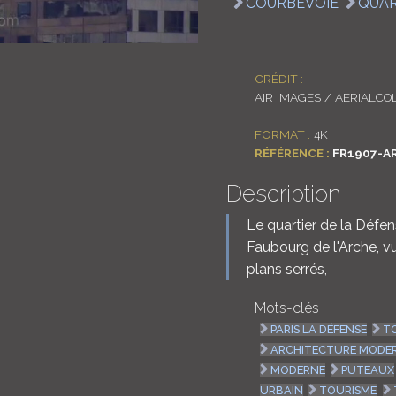
COURBEVOIE
QUAR
CRÉDIT :
AIR IMAGES / AERIALCO
FORMAT :
4K
RÉFÉRENCE :
FR1907-A
Description
Le quartier de la Défen
Faubourg de l'Arche, v
plans serrés,
Mots-clés :
PARIS LA DÉFENSE
T
ARCHITECTURE MODE
MODERNE
PUTEAUX
URBAIN
TOURISME