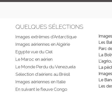
QUELQUES SÉLECTIONS
Images
Images extrêmes d'
Antarctique
Les B
Images aériennes en Algérie
Parc d
Egypte vue du Ciel
La Boli
Le Maroc en aérien
L'agricu
Le Monde Perdu du Venezuela
La pêc
Images 
Sélection d'aériens au Brésil
Le Ban
Images aériennes en Italie
Les de
En suivant le fleuve Congo