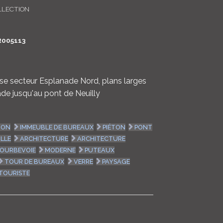
LLECTION
LOGIN
ENGLISH
R005113
nse secteur Esplanade Nord, plans larges
ade jusqu'au pont de Neuilly
ION
IMMEUBLE DE BUREAUX
PIÉTON
PONT
ILLE
ARCHITECTURE
ARCHITECTURE
OURBEVOIE
MODERNE
PUTEAUX
TOUR DE BUREAUX
VERRE
PAYSAGE
TOURISTE