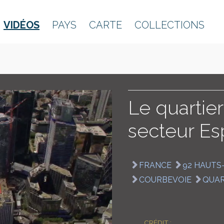
VIDÉOS
PAYS
CARTE
COLLECTIONS
Le quartie
secteur E
FRANCE
92 HAUTS
COURBEVOIE
QUAR
CRÉDIT :