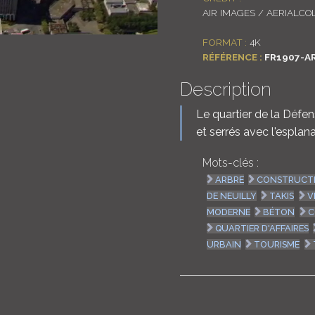
AIR IMAGES / AERIALCO
FORMAT :
4K
RÉFÉRENCE :
FR1907-A
Description
Le quartier de la Défe
et serrés avec l'esplan
Mots-clés :
ARBRE
CONSTRUCT
DE NEUILLY
TAKIS
V
MODERNE
BÉTON
C
QUARTIER D'AFFAIRES
URBAIN
TOURISME