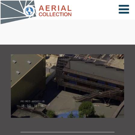
×
VIDÉOS
PAYS
CARTE
COLLECTIONS