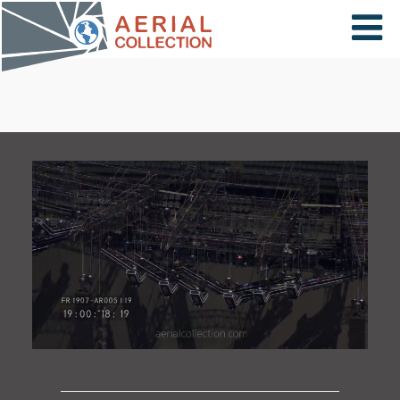
×
VIDÉOS
PAYS
CARTE
COLLECTIONS