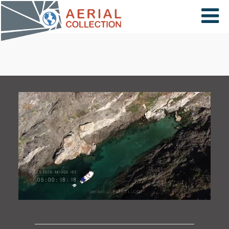
×
VIDÉOS
PAYS
CARTE
COLLECTIONS