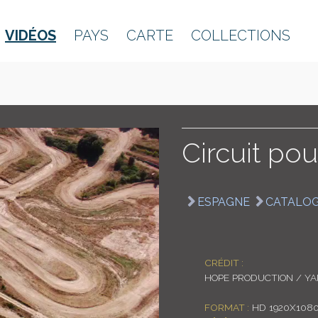
VIDÉOS
PAYS
CARTE
COLLECTIONS
Circuit po
ESPAGNE
CATALO
CRÉDIT :
HOPE PRODUCTION / Y
FORMAT :
HD 1920X108