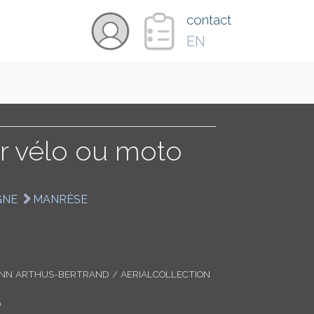
×
contact
EN
VIDÉOS
PAYS
ur vélo ou moto
CARTE
GNE
MANRÈSE
COLLECTIONS
ANN ARTHUS-BERTRAND / AERIALCOLLECTION
0