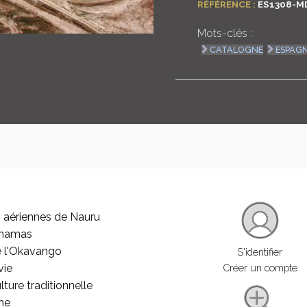
RÉFÉRENCE :
ES1308-M
Mots-clés :
CATALOGNE
ESPAG
 aériennes de Nauru
ahamas
e l'Okavango
S'identifier
vie
Créer un compte
lture traditionnelle
he