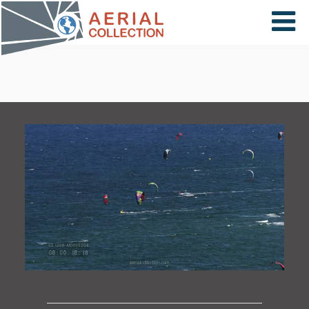
×
VIDÉOS
PAYS
CARTE
COLLECTIONS