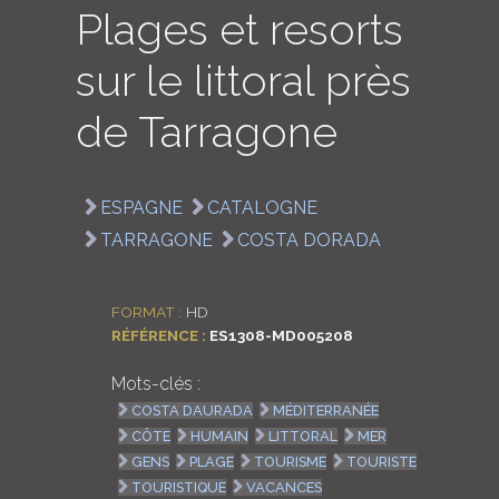
Plages et resorts
LOGIN
sur le littoral près
ENGLISH
de Tarragone
ESPAGNE
CATALOGNE
TARRAGONE
COSTA DORADA
FORMAT :
HD
RÉFÉRENCE :
ES1308-MD005208
Mots-clés :
COSTA DAURADA
MÉDITERRANÉE
CÔTE
HUMAIN
LITTORAL
MER
GENS
PLAGE
TOURISME
TOURISTE
TOURISTIQUE
VACANCES