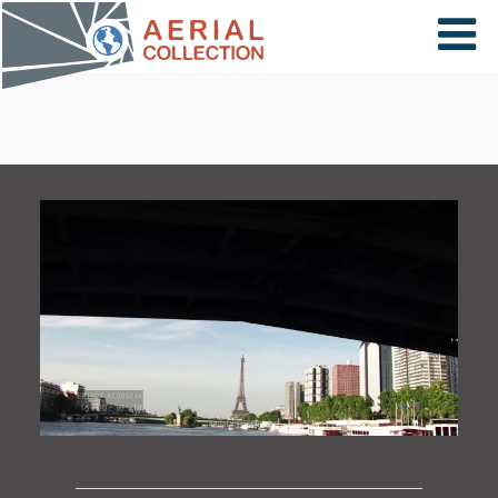
×
VIDÉOS
PAYS
CARTE
COLLECTIONS