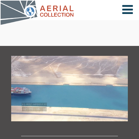
×
VIDÉOS
PAYS
CARTE
COLLECTIONS