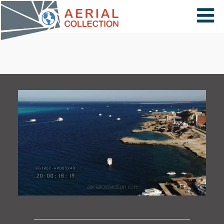
×
VIDÉOS
PAYS
CARTE
COLLECTIONS