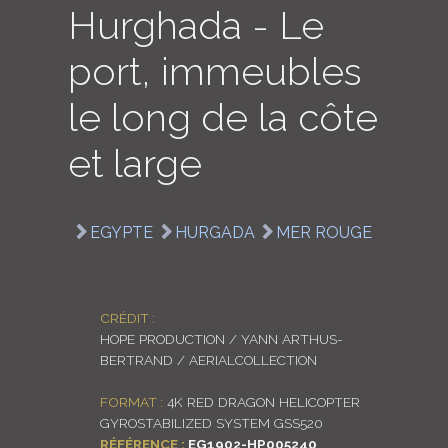
Hurghada - Le
LOGIN
port, immeubles
ENGLISH
le long de la côte
et large
EGYPTE
HURGADA
MER ROUGE
CRÉDIT :
HOPE PRODUCTION / YANN ARTHUS-
BERTRAND / AERIALCOLLECTION
FORMAT :
4K RED DRAGON HELICOPTER
GYROSTABILIZED SYSTEM GSS520
RÉFÉRENCE :
EG1902-HP005240