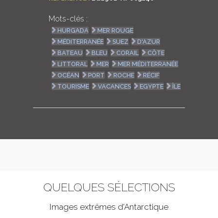
Mots-clés :
HURGADA
MER ROUGE
MÉDITERRANÉE
SUEZ
D'AZUR
BATEAU
BLEU
CORAIL
CÔTE
LITTORAL
MER
MER MÉDITERRANÉE
OCÉAN
PORT
ROCHE
RÉCIF
TOURISME
VACANCES
EGYPTE
ÎLE
QUELQUES SÉLECTIONS
Images extrêmes d'
Antarctique