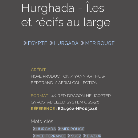
Hurghada - Îles
LOGIN
et récifs au large
ENGLISH
EGYPTE
HURGADA
MER ROUGE
CRÉDIT :
HOPE PRODUCTION / YANN ARTHUS-
BERTRAND / AERIALCOLLECTION
FORMAT :
4K RED DRAGON HELICOPTER
GYROSTABILIZED SYSTEM GSS520
RÉFÉRENCE :
EG1902-HP005246
Mots-clés :
HURGADA
MER ROUGE
MÉDITERRANÉE
SUEZ
D'AZUR