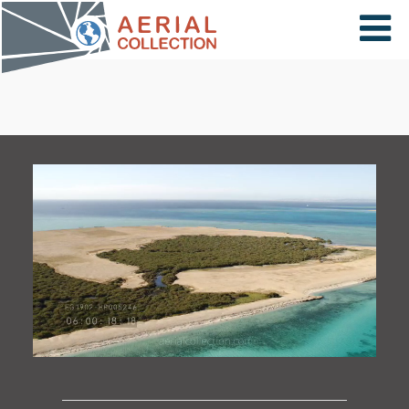
×
VIDÉOS
PAYS
CARTE
COLLECTIONS