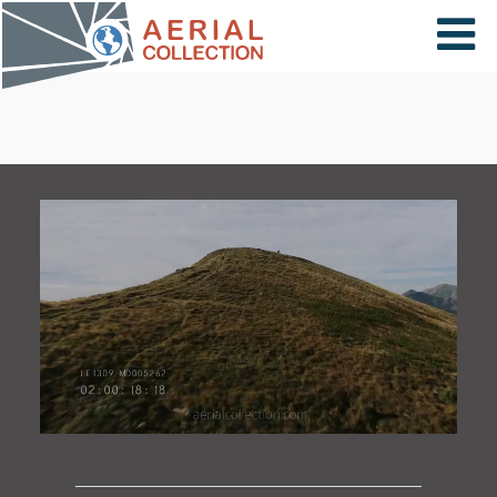
×
VIDÉOS
PAYS
CARTE
COLLECTIONS