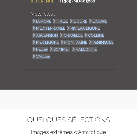
RÉFÉRENCE :
IT1309-MD005262
Mots-clés :
EUROPE
ITALIE
LIGURE
LIGURIE
MÉDITERRANÉE
RIVIERA LIGURE
ASCENSION
CHAPELLE
COLLINE
MER LIGURE
MONTAGNE
PÉNINSULE
RELIEF
SOMMET
VALLONNÉ
VALLÉE
QUELQUES SÉLECTIONS
Images extrêmes d'
Antarctique