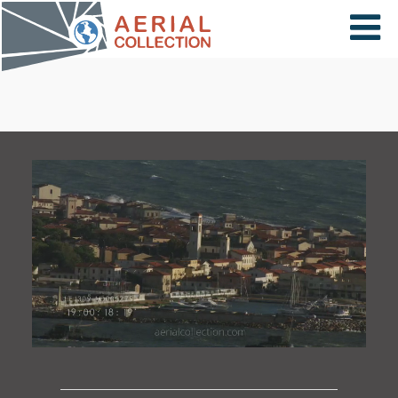
×
VIDÉOS
PAYS
CARTE
COLLECTIONS