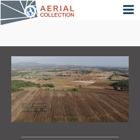
×
VIDÉOS
PAYS
CARTE
COLLECTIONS