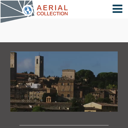
×
VIDÉOS
PAYS
CARTE
COLLECTIONS