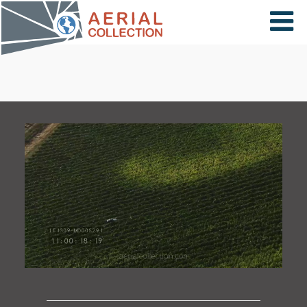
×
VIDÉOS
PAYS
CARTE
COLLECTIONS