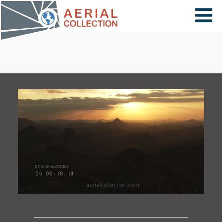
×
VIDÉOS
PAYS
CARTE
COLLECTIONS