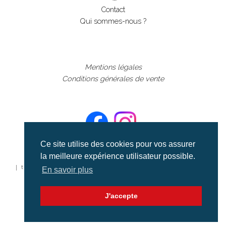
Contact
Qui sommes-nous ?
Mentions légales
Conditions générales de vente
Ce site utilise des cookies pour vos assurer
la meilleure expérience utilisateur possible.
©aerialcollection marque déposée 2024
| tous droits réservés | aerialcollection.fr banque d'images
En savoir plus
aériennes et documentaires video et cinéma |
J'accepte