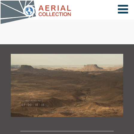
×
VIDÉOS
PAYS
CARTE
COLLECTIONS