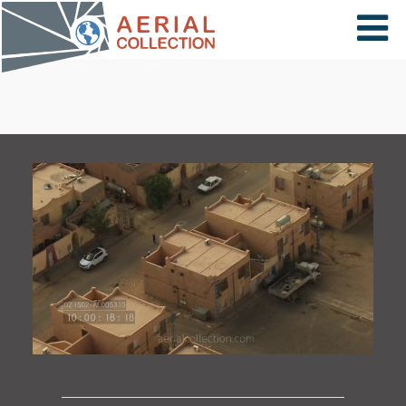
×
VIDÉOS
PAYS
CARTE
COLLECTIONS