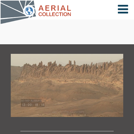
×
VIDÉOS
PAYS
CARTE
COLLECTIONS