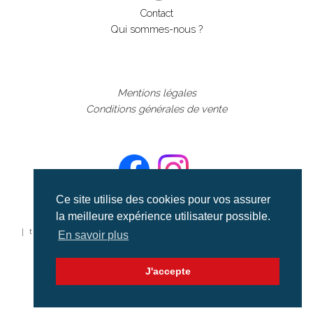
Contact
Qui sommes-nous ?
Mentions légales
Conditions générales de vente
Ce site utilise des cookies pour vos assurer
la meilleure expérience utilisateur possible.
©aerialcollection marque déposée 2024
| tous droits réservés | aerialcollection.fr banque d'images
En savoir plus
aériennes et documentaires video et cinéma |
J'accepte