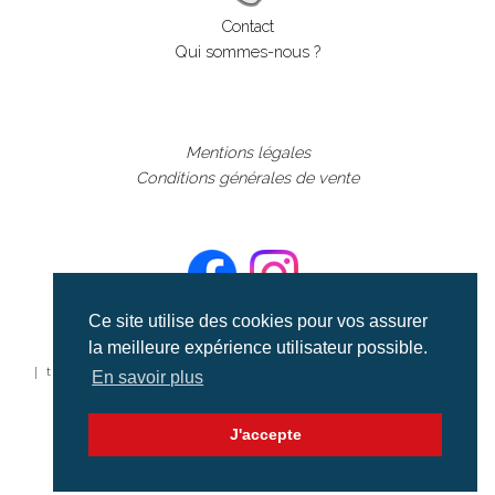
Contact
Qui sommes-nous ?
Mentions légales
Conditions générales de vente
Ce site utilise des cookies pour vos assurer
la meilleure expérience utilisateur possible.
©aerialcollection marque déposée 2024
| tous droits réservés | aerialcollection.fr banque d'images
En savoir plus
aériennes et documentaires video et cinéma |
J'accepte