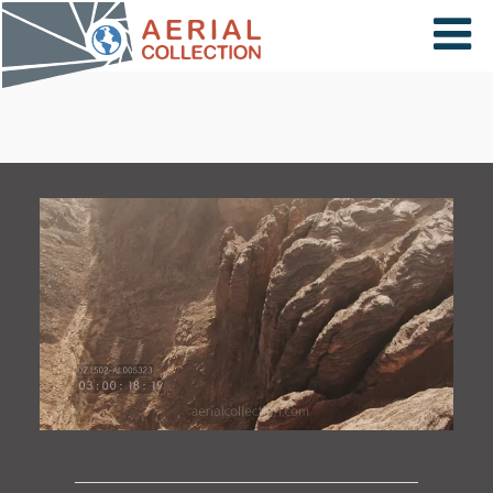
×
VIDÉOS
PAYS
CARTE
COLLECTIONS