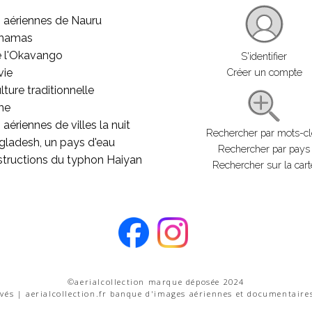
 aériennes de Nauru
ahamas
e l'Okavango
S'identifier
vie
Créer un compte
lture traditionnelle
he
aériennes de villes la nuit
Rechercher par mots-c
gladesh, un pays d'eau
Rechercher par pays
structions du typhon Haiyan
Rechercher sur la cart
©aerialcollection marque déposée 2024
rvés | aerialcollection.fr banque d'images aériennes et documentaire