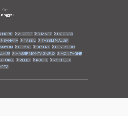
LOGIN
 25P
L005324
ENGLISH
U NORD
ALGÉRIE
DJANET
HOGGAR
SAHARA
TASSILI
TASSILI N'AJJER
ANYON
CLIMAT
DÉSERT
DÉSERT DU
ALAISE
MASSIF MONTAGNEUX
MONTAGNE
NATUREL
RELIEF
ROCHE
ROCHEUX
AREG