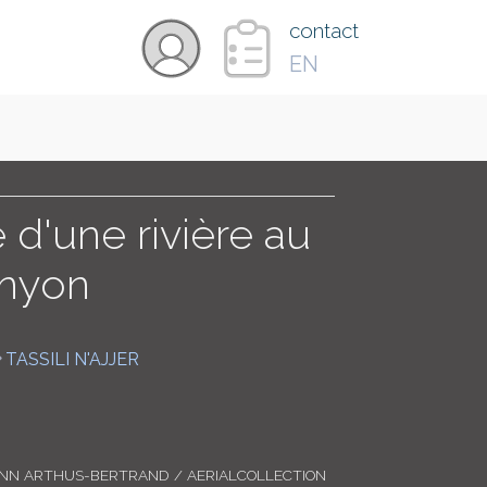
×
contact
EN
VIDÉOS
PAYS
 d'une rivière au
anyon
CARTE
TASSILI N'AJJER
COLLECTIONS
ANN ARTHUS-BERTRAND / AERIALCOLLECTION