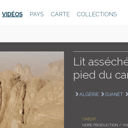
VIDÉOS
PAYS
CARTE
COLLECTIONS
Lit asséché
pied du c
ALGÉRIE
DJANET
CRÉDIT :
HOPE PRODUCTION / Y