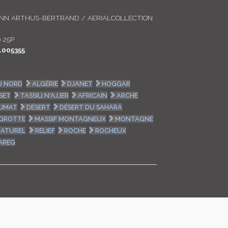
LOGIN
ANN ARTHUS-BERTRAND / AERIALCOLLECTION
ENGLISH
 25P
005355
U NORD
ALGÉRIE
DJANET
HOGGAR
SET
TASSILI N'AJJER
AFRICAIN
ARCHE
LIMAT
DÉSERT
DÉSERT DU SAHARA
GROTTE
MASSIF MONTAGNEUX
MONTAGNE
NATUREL
RELIEF
ROCHE
ROCHEUX
AREG