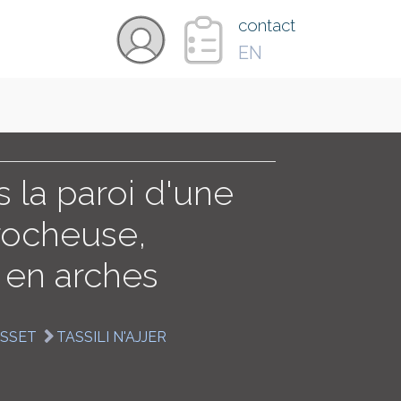
×
contact
EN
VIDÉOS
PAYS
 la paroi d'une
rocheuse,
CARTE
 en arches
COLLECTIONS
SSET
TASSILI N'AJJER