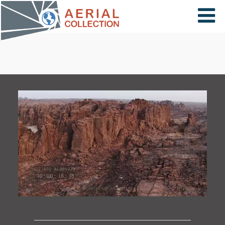
×
VIDÉOS
PAYS
CARTE
COLLECTIONS