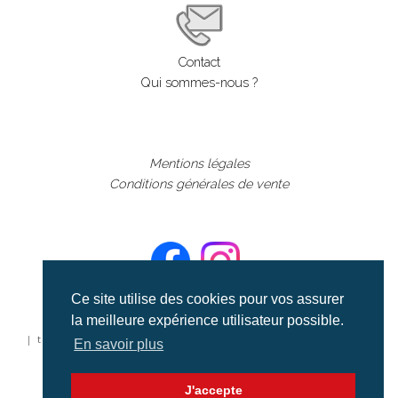
Contact
Qui sommes-nous ?
Mentions légales
Conditions générales de vente
Ce site utilise des cookies pour vos assurer
la meilleure expérience utilisateur possible.
©aerialcollection marque déposée 2024
| tous droits réservés | aerialcollection.fr banque d'images
En savoir plus
aériennes et documentaires video et cinéma |
J'accepte