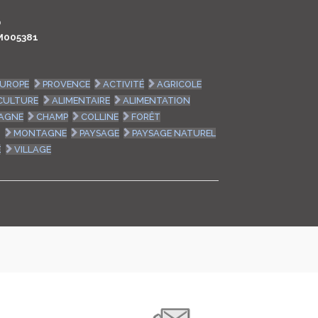
LOGIN
0
M005381
ENGLISH
EUROPE
PROVENCE
ACTIVITÉ
AGRICOLE
CULTURE
ALIMENTAIRE
ALIMENTATION
AGNE
CHAMP
COLLINE
FORÊT
E
MONTAGNE
PAYSAGE
PAYSAGE NATUREL
E
VILLAGE