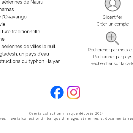
 aériennes de Nauru
ahamas
e l'Okavango
S'identifier
vie
Créer un compte
lture traditionnelle
he
aériennes de villes la nuit
Rechercher par mots-c
gladesh, un pays d'eau
Rechercher par pays
structions du typhon Haiyan
Rechercher sur la cart
©aerialcollection marque déposée 2024
rvés | aerialcollection.fr banque d'images aériennes et documentaire