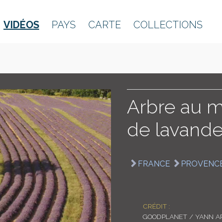
VIDÉOS
PAYS
CARTE
COLLECTIONS
Arbre au m
de lavand
FRANCE
PROVENC
CRÉDIT :
GOODPLANET / YANN A