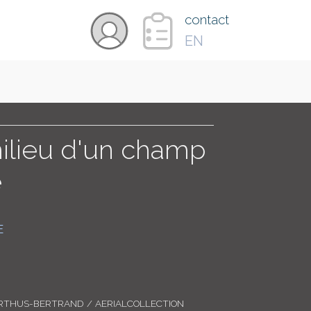
×
contact
EN
VIDÉOS
PAYS
ilieu d'un champ
e
CARTE
E
COLLECTIONS
RTHUS-BERTRAND / AERIALCOLLECTION