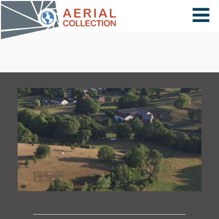
×
VIDÉOS
PAYS
CARTE
COLLECTIONS